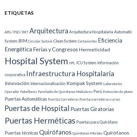
ETIQUETAS
Arquitectura
Arquitectura Hospitalaria
Automatic
APG / PSD / BRT
Eficiencia
BIM
System
Clean System
Circular System
Cortavientos
Energética
Ferias y Congresos
Hermeticidad
Hospital System
ICU System
Información
HPL
Infraestructura Hospitalaria
corporativa
Innovación
Kompak System
Internacionalización
Laboratorios
Perú
Operador
Pabellones
Panelados de Quirófanos Modulares
Protección de plomo
Puertas Automáticas
Puertas Correderas
Puertas correderas curvas
Puertas de Hospital
Puertas Giratorias
Puertas Herméticas
Puertas para Quirófano
Quirófanos
Quirófanos
Puertas técnicas
Quirófanos Híbridos