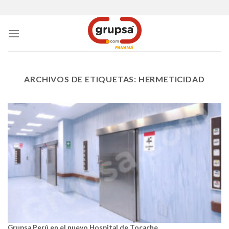
Skip
to
content
ARCHIVOS DE ETIQUETAS:
HERMETICIDAD
Grupsa Perú en el nuevo Hospital de Tocache