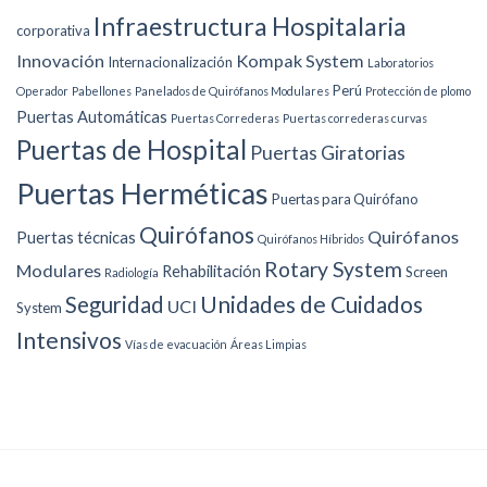
Infraestructura Hospitalaria
corporativa
Innovación
Kompak System
Internacionalización
Laboratorios
Perú
Operador
Pabellones
Panelados de Quirófanos Modulares
Protección de plomo
Puertas Automáticas
Puertas Correderas
Puertas correderas curvas
Puertas de Hospital
Puertas Giratorias
Puertas Herméticas
Puertas para Quirófano
Quirófanos
Quirófanos
Puertas técnicas
Quirófanos Híbridos
Rotary System
Modulares
Rehabilitación
Screen
Radiología
Unidades de Cuidados
Seguridad
UCI
System
Intensivos
Vías de evacuación
Áreas Limpias