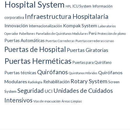
Hospital System
ICU System
Información
HPL
Infraestructura Hospitalaria
corporativa
Innovación
Kompak System
Internacionalización
Laboratorios
Perú
Operador
Pabellones
Panelados de Quirófanos Modulares
Protección de plomo
Puertas Automáticas
Puertas Correderas
Puertas correderas curvas
Puertas de Hospital
Puertas Giratorias
Puertas Herméticas
Puertas para Quirófano
Quirófanos
Quirófanos
Puertas técnicas
Quirófanos Híbridos
Rotary System
Modulares
Rehabilitación
Screen
Radiología
Unidades de Cuidados
Seguridad
UCI
System
Intensivos
Vías de evacuación
Áreas Limpias